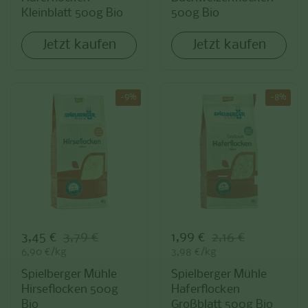
Kleinblatt 500g Bio
500g Bio
Jetzt kaufen
Jetzt kaufen
-9%
-8%
Sale-Preis:
3,45 €
Regulärer Preis:
3,79 €
Sale-Preis:
1,99 €
Regulärer Preis:
2,16 €
Stückpreis:
6,90 €/kg
Stückpreis:
3,98 €/kg
Spielberger Mühle
Spielberger Mühle
Hirseflocken 500g
Haferflocken
Bio
Großblatt 500g Bio