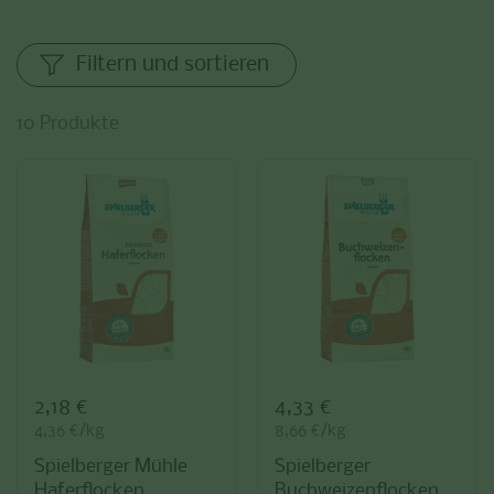
Filtern und sortieren
10 Produkte
Preis:
2,18 €
Preis:
4,33 €
Stückpreis:
4,36 €/kg
Stückpreis:
8,66 €/kg
Spielberger Mühle
Spielberger
Haferflocken
Buchweizenflocken