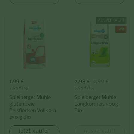
AUSVERKAUFT
-0%
Preis:
1,99 €
Sale-Preis:
2,98 €
Regulärer Preis:
2,99 €
Stückpreis:
7,96 €/kg
Stückpreis:
5,96 €/kg
Spielberger Mühle
Spielberger Mühle
glutenfreie
Langkornreis 500g
Reisflocken Vollkorn
Bio
250 g Bio
Jetzt kaufen
Ausverkauft