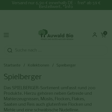
Zum Inhalt springen
Versand nur 6,90 € innerhalb DE – frei* ab 59 €
Bestellwert. *Info
Warenkorb ö
0
Menü öffnen
Startseite
/
Kollektionen
/
Spielberger
Spielberger
Das SPIELBERGER-Sortiment umfasst rund 200
Produkte. Hierzu gehören neben Getreide und
Mahlerzeugnissen, Müslis, Flocken, Flakes,
Saaten und Reis auch glutenfreie Flocken und
Mehle und eine schwäbische Nudellinie.