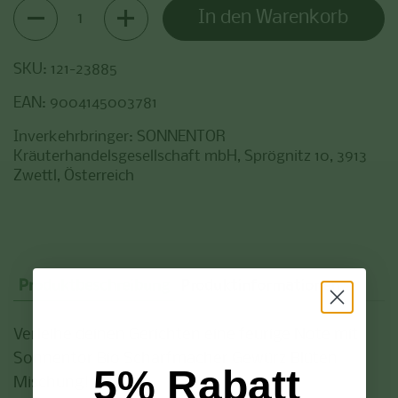
Anzahl
In den Warenkorb
SKU: 121-23885
EAN: 9004145003781
Inverkehrbringer: SONNENTOR
Kräuterhandelsgesellschaft mbH, Sprögnitz 10, 3913
Zwettl, Österreich
Produktbeschreibung
Produktinformationen
Verleihe deinen Gerichten eine feurige Note mit
Sonnentor Bio Scharfmacher Gewürz Blüten
5% Rabatt
Mischung!