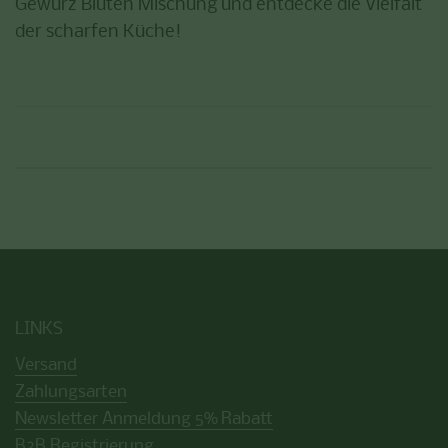
Gewürz Blüten Mischung und entdecke die Vielfalt
der scharfen Küche!
LINKS
Versand
Zahlungsarten
Newsletter Anmeldung 5% Rabatt
B2B Registrierung