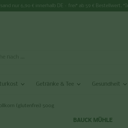
sand nur 6,90 € innerhalb DE – frei* ab 59 € Bestellwert. *
turkost
Getränke & Tee
Gesundheit
llkorn (glutenfrei) 500g
BAUCK MÜHLE