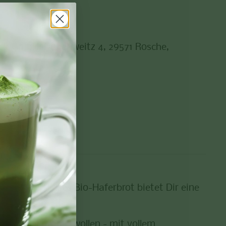
uck GmbH, Duhenweitz 4, 29571 Rosche,
utenfrei)
. Dieses Bio-Haferbrot bietet Dir eine
sste Wahl treffen wollen - mit vollem