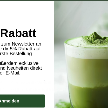
SKU: 121-118376737
EAN: 4015637007250
Inverkehrbringer: Ba
Deutschland
Rabatt
 zum Newsletter an
e dir 5% Rabatt auf
rste Bestellung.
ußerdem exklusive
nd Neuheiten direkt
n
er E-Mail.
io – Genussvolle Vielfalt für Dein Frühstück
ürliche Qualität des
Bauckhof Haferbrot Vollkorn (gl
iche Ernährung.
Anmelden
 auf Gluten verzichten müssen oder einfach eine bewu