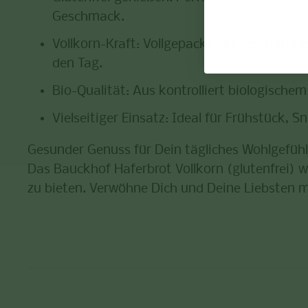
Geschmack.
Vollkorn-Kraft
: Vollgepackt mit den natürli
den Tag.
Bio-Qualität
: Aus kontrolliert biologische
Vielseitiger Einsatz
: Ideal für Frühstück, S
Gesunder Genuss für Dein tägliches Wohlgefühl
Das
Bauckhof Haferbrot Vollkorn (glutenfrei)
wi
zu bieten. Verwöhne Dich und Deine Liebsten mi