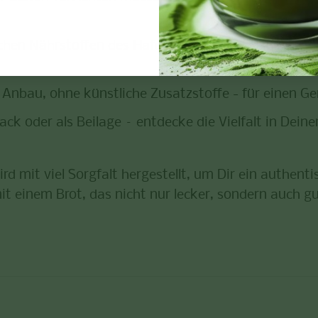
chen Nährstoffen des Hafers, liefert Dir dieses Brot
m Anbau, ohne künstliche Zusatzstoffe - für einen Ge
nack oder als Beilage – entdecke die Vielfalt in Dein
rd mit viel Sorgfalt hergestellt, um Dir ein authe
t einem Brot, das nicht nur lecker, sondern auch gut