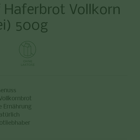
 Haferbrot Vollkorn
ei) 500g
Genuss
Vollkornbrot
te Ernährung
atürlich
rotliebhaber