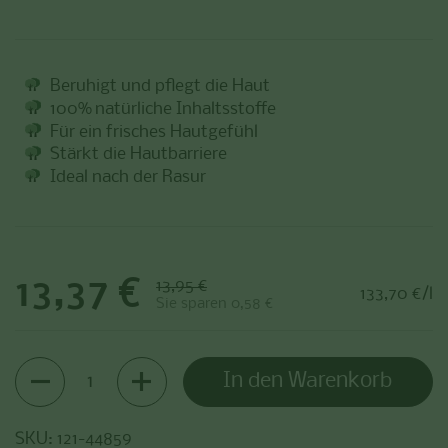
Beruhigt und pflegt die Haut
100% natürliche Inhaltsstoffe
Für ein frisches Hautgefühl
Stärkt die Hautbarriere
Ideal nach der Rasur
Sale-Preis:
13,37 €
Regulärer Preis:
13,95 €
Stückpreis:
133,70 €/l
Sie sparen 0,58 €
Anzahl
In den Warenkorb
SKU: 121-44859