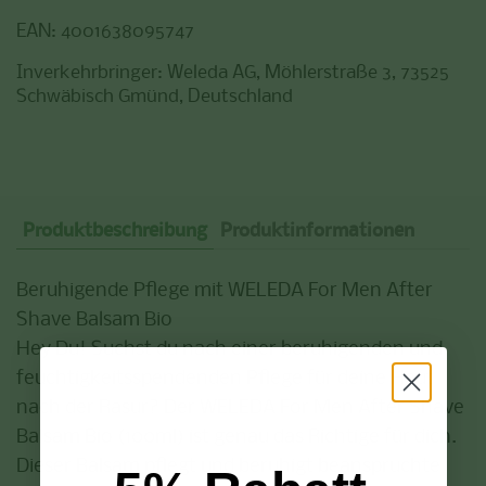
EAN: 4001638095747
Inverkehrbringer: Weleda AG, Möhlerstraße 3, 73525
Schwäbisch Gmünd, Deutschland
Produktbeschreibung
Produktinformationen
Beruhigende Pflege mit WELEDA For Men After
Shave Balsam Bio
Hey Du! Suchst du nach einer beruhigenden und
feuchtigkeitsspendenden Pflege für deine Haut
nach der Rasur? Der WELEDA For Men After Shave
Balsam Bio (100ml) ist genau das Richtige für dich.
Dieser Balsam pflegt und beruhigt beanspruchte